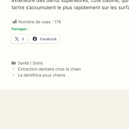
extérieure des dents supérieures, côté babine, qu
tartre s’accumulent le plus rapidement sur les sur
Nombre de vues :
178
Partager :
X
Facebook
Catégories
Santé / Soins
Extraction dentaire chez le chien
Le dentifrice pour chiens