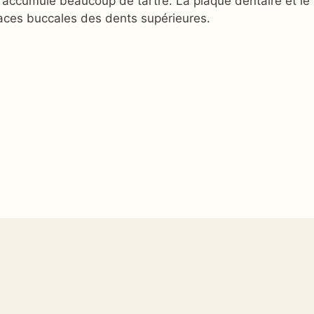
i accumule beaucoup de tartre. La plaque dentaire et le
faces buccales des dents supérieures.